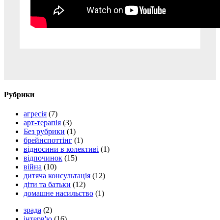
Рубрики
агресія
(7)
арт-терапія
(3)
Без рубрики
(1)
брейнспоттінг
(1)
відносини в колективі
(1)
відпочинок
(15)
війна
(10)
дитяча консультація
(12)
діти та батьки
(12)
домашне насильство
(1)
зрада
(2)
інтерв'ю
(16)