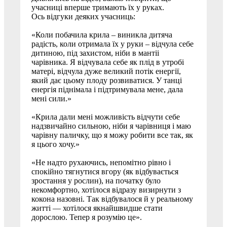
учасниці вперше тримають їх у руках.
Ось відгуки деяких учасниць:
«Коли побачила крила – виникла дитяча
радість, коли отримала їх у руки – відчула себе
дитиною, під захистом, ніби в мантіі
чарівника. Я відчувала себе як плід в утробі
матері, відчула дуже великий потік енергії,
який дає цьому плоду розвиватися. У танці
енергія піднімала і підтримувала мене, дала
мені сили.»
«Крила дали мені можливість відчути себе
надзвичайно сильною, ніби я чарівниця і маю
чарівну паличку, що я можу робити все так, як
я цього хочу.»
«Не надто рухаючись, непомітно рівно і
спокійно тягнутися вгору (як відбувається
зростання у рослин), на початку було
некомфортно, хотілося відразу визирнути з
кокона назовні. Так відбувалося й у реальному
житті — хотілося якнайшвидше стати
дорослою. Тепер я розумію це».