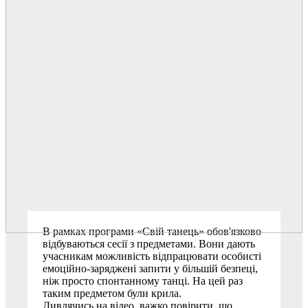
В рамках програми «Свій танець» обов'язково
відбуваються сесії з предметами. Вони дають
учасникам можливість відпрацювати особисті
емоційно-заряджені запити у більшій безпеці,
ніж просто спонтанному танці. На цей раз
таким предметом були крила.
Дивлячись на відео, важко повірити, що