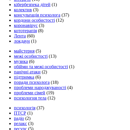
кібербезпека дітей
(1)
колектив
(3)
консультація психолога
(37)
кордони особистості
(12)
коронавірус
(3)
кототерапія
(8)
Лента
(60)
локдаун
(1)
майстерня
(5)
межі особистості
(13)
музика
(6)
обійми та межі особистості
(1)
панічні атаки
(2)
підтримка
(6)
поради психолога
(18)
проблеми народжуваності
(4)
проблеми сімей
(19)
психология тела
(12)
психологія
(37)
ПТСР
(1)
радіо
(2)
релакс
(3)
ресурс
(5)