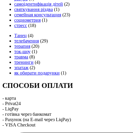
самоідентифікація дітей
(2)
святкування різдва
(1)
семейная консультация
(23)
социометрия
(1)
стресс
(18)
Танец
(4)
телебачення
(29)
терапия
(20)
ток-шоу
(1)
травма
(8)
тренинги
(4)
эпатаж
(2)
як обирати подарунки
(1)
СПОСОБИ ОПЛАТИ
- карта
- Privat24
- LiqPay
- готівка через банкомат
- Рахунок (на E-mail через LiqPay)
- VISA Checkout