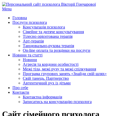
Menu
Головна
Послуги психолога
Консультація психолога
Сімейне та дитяче консультування
Тілесно орієнтована терапія
Арт-терапія
Танцювально-рухова терапія
On-line оплата та розцінки на послуги
Новини та статті
Новини
Агресія та кордони особистості
Межі тіла, межі руху та межі спілкування
Програма групових занять «Знайди свій шлях»
Свій танець. Партнерство
Автентичний рух із дітьми
Про себе
Контакти
Контактна інформація
Записатись на консультацію психолога
Сайт сімейного психолога