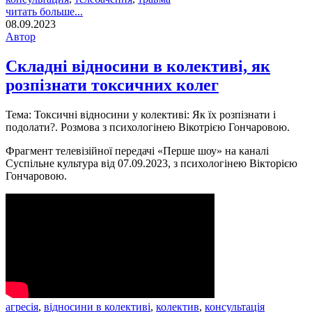
читать больше...
08.09.2023
Автор
Складні відносини в колективі, як
розпізнати токсичних колег
Тема: Токсичні відносини у колективі: Як їх розпізнати і
подолати?. Розмова з психологінею Вікотрією Гончаровою.
Фрагмент телевізійної передачі «Перше шоу» на каналі
Суспільне культура від 07.09.2023, з психологінею Вікторією
Гончаровою.
агресія
,
відносини в колективі
,
колектив
,
консультація