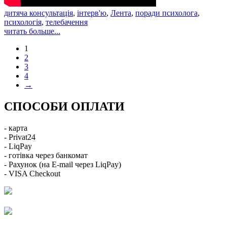
дитяча консультація
,
інтерв'ю
,
Лента
,
поради психолога
,
психологія
,
телебачення
читать больше...
1
2
3
4
→
СПОСОБИ ОПЛАТИ
- карта
- Privat24
- LiqPay
- готівка через банкомат
- Рахунок (на E-mail через LiqPay)
- VISA Checkout