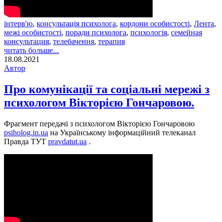
інтерв'ю
,
консультація психолога
,
кордони особистості
,
Лента
,
межі особистості
,
поради психолога
,
психологія
,
семейная
консультация
,
телебачення
,
терапия
читать больше...
18.08.2021
Автор
Про комунікації та соціальні мережі з
психологом Вікторією Гончаровою.
Фрагмент передачі з психологом Вікторією Гончаровою
psiholog.in.ua
на Українському інформаційний телеканал
Правда ТУТ
pravdatut.ua
.