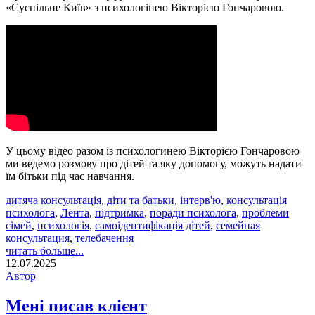
«Суспільне Київ» з психологінею Вікторією Гончаровою.
У цьому відео разом із психологинею Вікторією Гончаровою
ми ведемо розмову про дітей та яку допомогу, можуть надати
їм бітьки під час навчання.
дитяча консультація
,
діти та батьки
,
інтерв'ю
,
консультація
психолога
,
Лента
,
підтримка
,
поради психолога
,
проблеми
сімей
,
психологія
,
самоідентифікація дітей
,
семейная
консультация
,
телебачення
читать больше...
12.07.2025
Автор
Мені писав клієнт