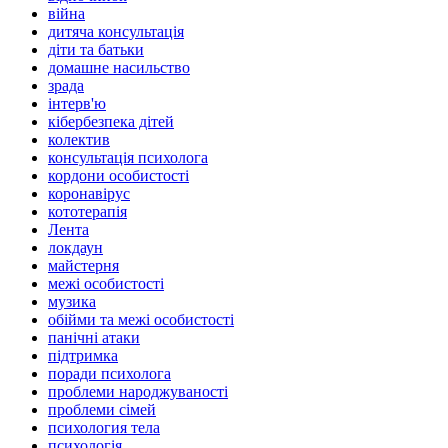
війна
дитяча консультація
діти та батьки
домашне насильство
зрада
інтерв'ю
кібербезпека дітей
колектив
консультація психолога
кордони особистості
коронавірус
кототерапія
Лента
локдаун
майстерня
межі особистості
музика
обійми та межі особистості
панічні атаки
підтримка
поради психолога
проблеми народжуваності
проблеми сімей
психология тела
психологія