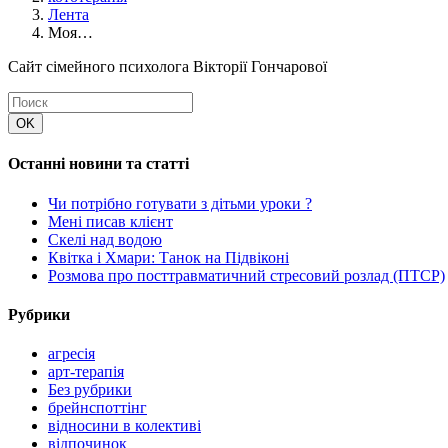
Лента
Моя…
Сайт сімейного психолога Вікторії Гончарової
Останні новини та статті
Чи потрібно готувати з дітьми уроки ?
Мені писав клієнт
Скелі над водою
Квітка і Хмари: Танок на Підвіконі
Розмова про посттравматичний стресовий розлад (ПТСР)
Рубрики
агресія
арт-терапія
Без рубрики
брейнспоттінг
відносини в колективі
відпочинок