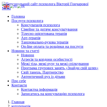
Menu
Головна
Послуги психолога
Консультація психолога
Сімейне та дитяче консультування
Тілесно орієнтована терапія
Арт-терапія
Танцювально-рухова терапія
On-line оплата та розцінки на послуги
Новини та статті
Новини
Агресія та кордони особистості
Межі тіла, межі руху та межі спілкування
Програма групових занять «Знайди свій шлях»
Свій танець. Партнерство
Автентичний рух із дітьми
Про себе
Контакти
Контактна інформація
Записатись на консультацію психолога
Главная
кототерапія