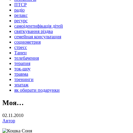
ПТСР
радіо
релакс
ресурс
самоідентифікація дітей
святкування різдва
семейная консультация
социометрия
стресс
Танец
телебачення
терапия
ток-шоу
травма
тренинги
эпатаж
як обирати подарунки
Моя…
02.11.2010
Автор