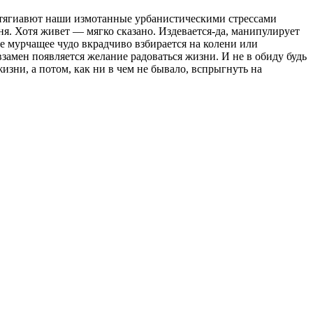
итягиавют наши измотанные урбанистическими стрессами
я. Хотя живет — мягко сказано. Издевается-да, манипулирует
ное мурчащее чудо вкрадчиво взбирается на колени или
 взамен появляется желание радоваться жизни. И не в обиду будь
изни, а потом, как ни в чем не бывало, вспрыгнуть на