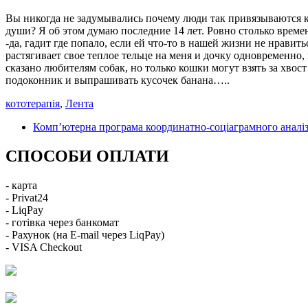
Вы никогда не задумывались почему люди так привязываются 
души? Я об этом думаю последние 14 лет. Ровно столько време
-да, гадит где попало, если ей что-то в нашей жизни не нрави
растягивает свое теплое тельце на меня и дочку одновременно, 
сказано любителям собак, но только кошки могут взять за хвос
подоконник и выпрашивать кусочек банана…..
кототерапія
,
Лента
Комп’ютерна програма координатно-соціаграмного аналіз
СПОСОБИ ОПЛАТИ
- карта
- Privat24
- LiqPay
- готівка через банкомат
- Рахунок (на E-mail через LiqPay)
- VISA Checkout