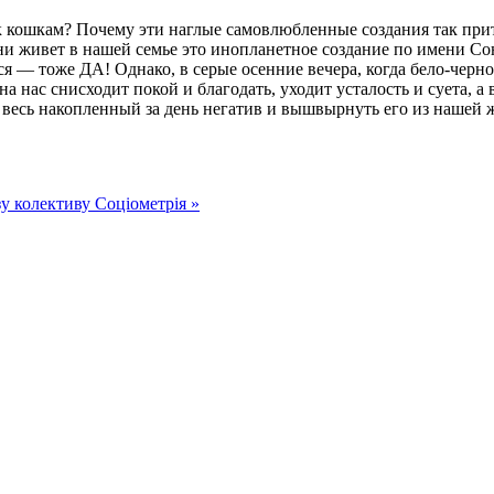
к кошкам? Почему эти наглые самовлюбленные создания так пр
ни живет в нашей семье это инопланетное создание по имени Сон
ться — тоже ДА! Однако, в серые осенние вечера, когда бело-чер
на нас снисходит покой и благодать, уходит усталость и суета, а
т весь накопленный за день негатив и вышвырнуть его из нашей ж
у колективу Соціометрія »