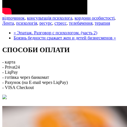
відпочинок
,
консультація психолога
,
кордони особистості
,
Лента
,
психологія
,
ресурс
,
стресс
,
телебачення
,
терапия
« Эпатаж. Разговор с психологом. (часть 2)
Боязнь бедности сражает жен и детей бизнесменов »
СПОСОБИ ОПЛАТИ
- карта
- Privat24
- LiqPay
- готівка через банкомат
- Рахунок (на E-mail через LiqPay)
- VISA Checkout