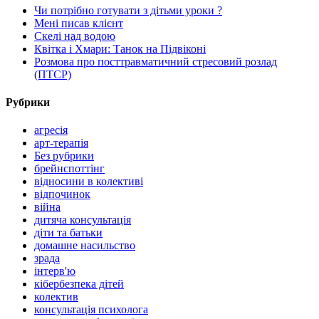
Чи потрібно готувати з дітьми уроки ?
Мені писав клієнт
Скелі над водою
Квітка і Хмари: Танок на Підвіконі
Розмова про посттравматичний стресовий розлад
(ПТСР)
Рубрики
агресія
арт-терапія
Без рубрики
брейнспоттінг
відносини в колективі
відпочинок
війна
дитяча консультація
діти та батьки
домашне насильство
зрада
інтерв'ю
кібербезпека дітей
колектив
консультація психолога