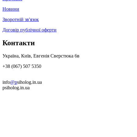
Новини
Зворотній зв'язок
Договір публічної оферти
Контакти
Україна, Київ, Евгенія Сверстюка 6в
+38 (067) 507 5350
info
@p
siholog.in.ua
psiholog.in.ua