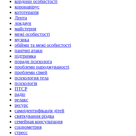
кордони особистості
коронавірус
кототерапія
Лента
локдаун
майстерня
межі особистості
музика
обійми та межі особистості
панічні атаки
підтримка
поради психолога
проблеми народжуваності
проблеми сімей
психология тела
психологія
ПТСР
радіо
релакс
ресурс
самоідентифікація дітей
святкування різдва
семейная консультация
социометрия
стресс