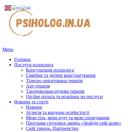
Menu
Головна
Послуги психолога
Консультація психолога
Сімейне та дитяче консультування
Тілесно орієнтована терапія
Арт-терапія
Танцювально-рухова терапія
On-line оплата та розцінки на послуги
Новини та статті
Новини
Агресія та кордони особистості
Межі тіла, межі руху та межі спілкування
Програма групових занять «Знайди свій шлях»
Свій танець. Партнерство