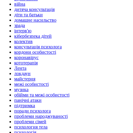
війна
дитяча консультація
діти та батьки
домашне насильство
зрада
інтерв'ю
кібербезпека дітей
колектив
консультація психолога
кордони особистості
коронавірус
кототерапія
Лента
локдаун
майстерня
межі особистості
музика
обійми та межі особистості
панічні атаки
підтримка
поради психолога
проблеми народжуваності
проблеми сімей
психология тела
психологія