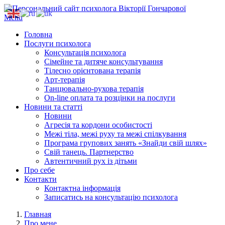
Menu
Головна
Послуги психолога
Консультація психолога
Сімейне та дитяче консультування
Тілесно орієнтована терапія
Арт-терапія
Танцювально-рухова терапія
On-line оплата та розцінки на послуги
Новини та статті
Новини
Агресія та кордони особистості
Межі тіла, межі руху та межі спілкування
Програма групових занять «Знайди свій шлях»
Свій танець. Партнерство
Автентичний рух із дітьми
Про себе
Контакти
Контактна інформація
Записатись на консультацію психолога
Главная
Про мене