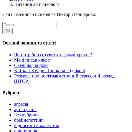
Питання до психолога
Сайт сімейного психолога Вікторії Гончарової
Останні новини та статті
Чи потрібно готувати з дітьми уроки ?
Мені писав клієнт
Скелі над водою
Квітка і Хмари: Танок на Підвіконі
Розмова про посттравматичний стресовий розлад
(ПТСР)
Рубрики
агресія
арт-терапія
Без рубрики
брейнспоттінг
відносини в колективі
відпочинок