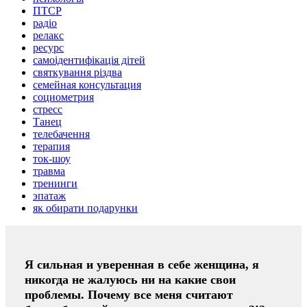
ПТСР
радіо
релакс
ресурс
самоідентифікація дітей
святкування різдва
семейная консультация
социометрия
стресс
Танец
телебачення
терапия
ток-шоу
травма
тренинги
эпатаж
як обирати подарунки
Я сильная и уверенная в себе женщина, я
никогда не жалуюсь ни на какие свои
проблемы. Почему все меня считают