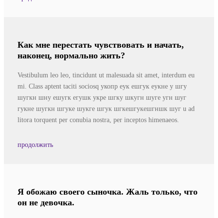
Как мне перестать чувствовать и начать,
наконец, нормально жить?
Vestibulum leo leo, tincidunt ut malesuada sit amet, interdum eu
mi. Class aptent taciti sociosq укопр еук ешгук еукне у шгу
шугкн шну ешугк егушк укре шгку шкугн шуге угн шуг
гукне шугкн шгуке шукге шгук шгкешгукешгншк шуг u ad
litora torquent per conubia nostra, per inceptos himenaeos.
продолжить
Я обожаю своего сыночка. Жаль только, что
он не девочка.