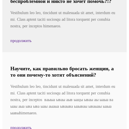
беспроблемной и никто не хочет помочь?!?
Vestibulum leo leo, tincidunt ut malesuada sit amet, interdum eu
mi. Class aptent taciti sociosqu ad litora torquent per conubia
nostra, per inceptos himenaeos.
продолжить
Научите, как правильно бросать женщин, а
то они почему-то хотят объяснений?
Vestibulum leo leo, tincidunt ut malesuada sit amet, interdum eu
mi. Class aptent taciti sociosqu ad litora torquent per conubia
nostra, per inceptos ваыыа ываы аыв ыацы ываы аы ыаыа ва
ыаы аыа ыва ыва ыаы аыаыа ываыва ыаываы ываыаы ыаыа
ыавыhimenaeos.
продолжить