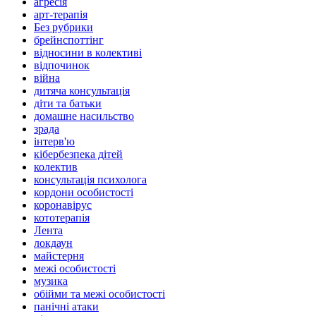
агресія
арт-терапія
Без рубрики
брейнспоттінг
відносини в колективі
відпочинок
війна
дитяча консультація
діти та батьки
домашне насильство
зрада
інтерв'ю
кібербезпека дітей
колектив
консультація психолога
кордони особистості
коронавірус
кототерапія
Лента
локдаун
майстерня
межі особистості
музика
обійми та межі особистості
панічні атаки