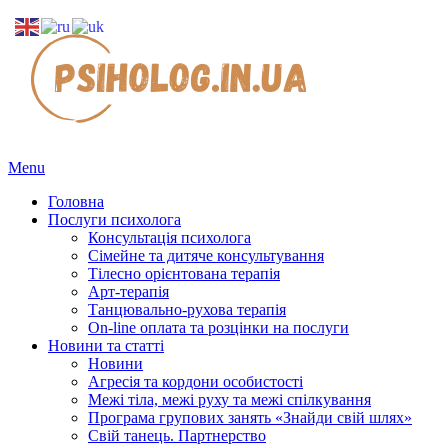
Menu
Головна
Послуги психолога
Консультація психолога
Сімейне та дитяче консультування
Тілесно орієнтована терапія
Арт-терапія
Танцювально-рухова терапія
On-line оплата та розцінки на послуги
Новини та статті
Новини
Агресія та кордони особистості
Межі тіла, межі руху та межі спілкування
Програма групових занять «Знайди свій шлях»
Свій танець. Партнерство