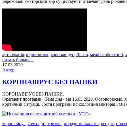
Бароковый аматорский хор существует и отмечает день рожде
арт-терапія
,
відпочинок
,
коронавірус
,
Лента
,
межі особистості
,
читать больше...
17.03.2020
Автор
КОРОНАВІРУС БЕЗ ПАНІКИ
КОРОНАВІРУС БЕЗ ПАНІКИ.
Фрагмент програми «Тема дня» від 16.03.2020. Обговорюємо, як 
критичній ситуації. Гостя програми психологиня Вікторія Г
коронавірус
,
Лента
,
підтримка
,
поради психолога
,
ресурс
,
стрес