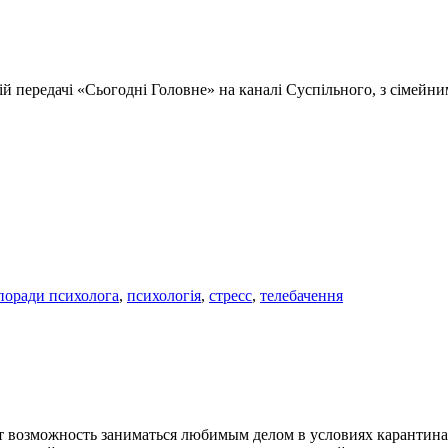
ній передачі «Сьогодні Головне» на каналі Суспільного, з сімей
поради психолога
,
психологія
,
стресс
,
телебачення
т возможность заниматься любимым делом в условиях карантина