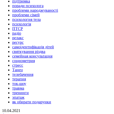
підтримка
поради психолога
проблеми народжуваності
проблеми сімей
психология тела
психологія
ПТСР
радіо
релакс
ресурс
самоідентифікація дітей
святкування різдва
семейная консультация
социометрия
стресс
Танец
телебачення
терапия
ток-шоу
травма
тренинги
эпатаж
як обирати подарунки
10.04.2021