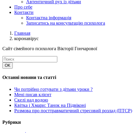
Автентичний рух із дітьми
Про себе
Контакти
Контактна інформація
Записатись на консультацію психолога
Главная
коронавірус
Сайт сімейного психолога Вікторії Гончарової
Останні новини та статті
Чи потрібно готувати з дітьми уроки ?
Мені писав клієнт
Скелі над водою
Квітка і Хмари: Танок на Підвіконі
Розмова про посттравматичний стресовий розлад (ПТСР)
Рубрики