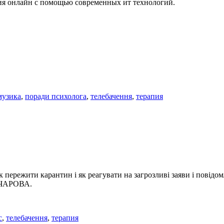
ния онлайн с помощью современных ит технологий.
музика
,
поради психолога
,
телебачення
,
терапия
пережити карантин і як реагувати на загрозливі заяви і повідомл
ОНЧАРОВА.
с
,
телебачення
,
терапия