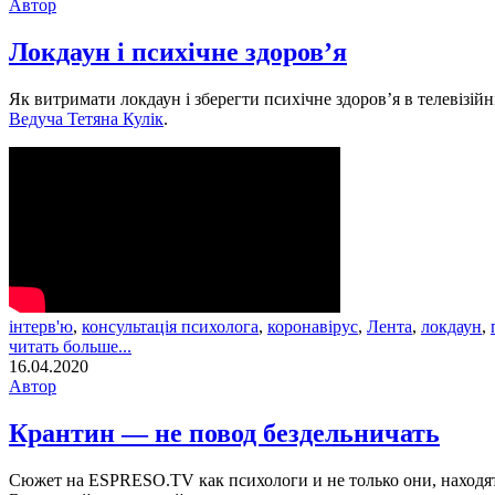
Автор
Локдаун і психічне здоров’я
Як витримати локдаун і зберегти психічне здоров’я в телевізій
Ведуча Тетяна Кулік
.
інтерв'ю
,
консультація психолога
,
коронавірус
,
Лента
,
локдаун
,
читать больше...
16.04.2020
Автор
Крантин — не повод бездельничать
Сюжет на ESPRESO.TV как психологи и не только они, находя