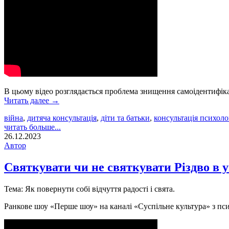
В цьому відео розглядається проблема знищення самоідентифіка
Читать далее
→
війна
,
дитяча консультація
,
діти та батьки
,
консультація психоло
читать больше...
26.12.2023
Автор
Святкувати чи не святкувати Різдво в 
Тема: Як повернути собі відчуття радості і свята.
Ранкове шоу «Перше шоу» на каналі «Суспільне культура» з пс