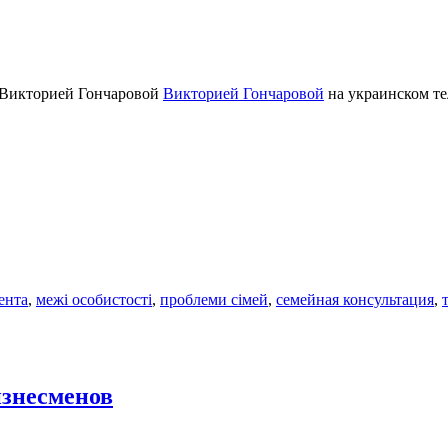
 Викторией Гончаровой
Викторией Гончаровой
на украинском те
ента
,
межі особистості
,
проблеми сімей
,
семейная консультация
,
изнесменов