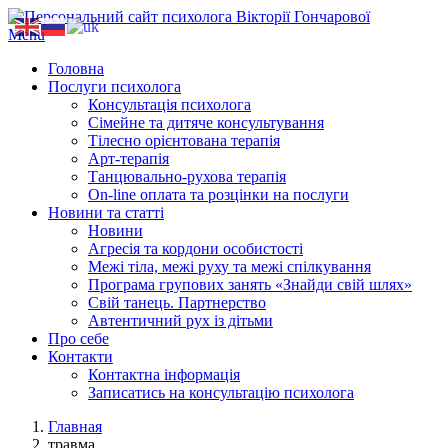
Menu
Головна
Послуги психолога
Консультація психолога
Сімейне та дитяче консультування
Тілесно орієнтована терапія
Арт-терапія
Танцювально-рухова терапія
On-line оплата та розцінки на послуги
Новини та статті
Новини
Агресія та кордони особистості
Межі тіла, межі руху та межі спілкування
Програма групових занять «Знайди свій шлях»
Свій танець. Партнерство
Автентичний рух із дітьми
Про себе
Контакти
Контактна інформація
Записатись на консультацію психолога
Главная
травма