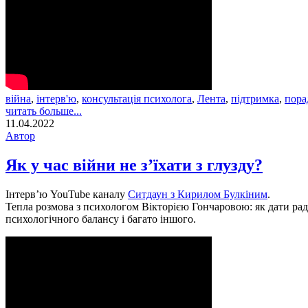
війна
,
інтерв'ю
,
консультація психолога
,
Лента
,
підтримка
,
пора
читать больше...
11.04.2022
Автор
Як у час війни не з’їхати з глузду?
Інтерв’ю YouTube каналу
Ситдаун з Кирилом Булкіним
.
Тепла розмова з психологом Вікторією Гончаровою: як дати рад
психологічного балансу і багато іншого.