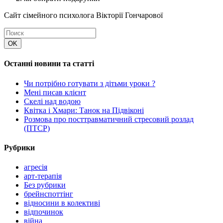
Сайт сімейного психолога Вікторії Гончарової
Останні новини та статті
Чи потрібно готувати з дітьми уроки ?
Мені писав клієнт
Скелі над водою
Квітка і Хмари: Танок на Підвіконі
Розмова про посттравматичний стресовий розлад
(ПТСР)
Рубрики
агресія
арт-терапія
Без рубрики
брейнспоттінг
відносини в колективі
відпочинок
війна