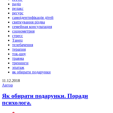
радіо
релакс
ресурс
самоідентифікація дітей
святкування різдва
семейная консультация
социометрия
стресс
Танец
телебачення
терапия
ток-шоу
травма
тренинги
эпатаж
як обирати подарунки
11.12.2018
Автор
Як обирати подарунки. Поради
психолога.