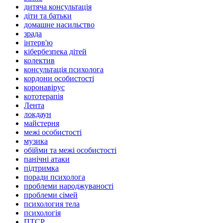
дитяча консультація
діти та батьки
домашне насильство
зрада
інтерв'ю
кібербезпека дітей
колектив
консультація психолога
кордони особистості
коронавірус
кототерапія
Лента
локдаун
майстерня
межі особистості
музика
обійми та межі особистості
панічні атаки
підтримка
поради психолога
проблеми народжуваності
проблеми сімей
психология тела
психологія
ПТСР