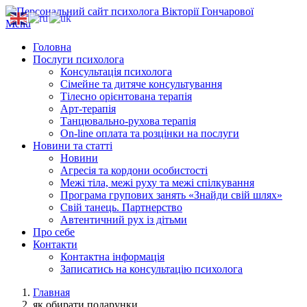
Menu
Головна
Послуги психолога
Консультація психолога
Сімейне та дитяче консультування
Тілесно орієнтована терапія
Арт-терапія
Танцювально-рухова терапія
On-line оплата та розцінки на послуги
Новини та статті
Новини
Агресія та кордони особистості
Межі тіла, межі руху та межі спілкування
Програма групових занять «Знайди свій шлях»
Свій танець. Партнерство
Автентичний рух із дітьми
Про себе
Контакти
Контактна інформація
Записатись на консультацію психолога
Главная
як обирати подарунки