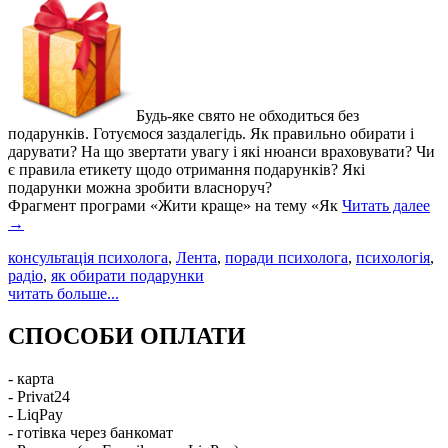
Будь-яке свято не обходиться без
подарунків. Готуємося заздалегідь. Як правильно обирати і
дарувати? На що звертати увагу і які нюанси враховувати? Чи
є правила етикету щодо отримання подарунків? Які
подарунки можна зробити власноруч?
Фрагмент програми «Жити краще» на тему «Як
Читать далее
→
консультація психолога
,
Лента
,
поради психолога
,
психологія
,
радіо
,
як обирати подарунки
читать больше...
СПОСОБИ ОПЛАТИ
- карта
- Privat24
- LiqPay
- готівка через банкомат